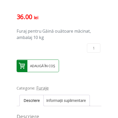
36.00
lei
Furaj pentru Găină ouătoare măcinat,
ambalaj 10 kg
Cantitate Furaj Găină ouătoare măcinat
– 10 kg
ADAUGĂ ÎN COȘ
Furaje
Categorie:
Descriere
Informații suplimentare
Descriere