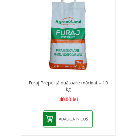
Furaj Prepeliță ouătoare măcinat – 10
kg
40.00
lei
ADAUGĂ ÎN COȘ