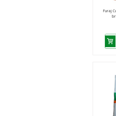
Furaj C
br