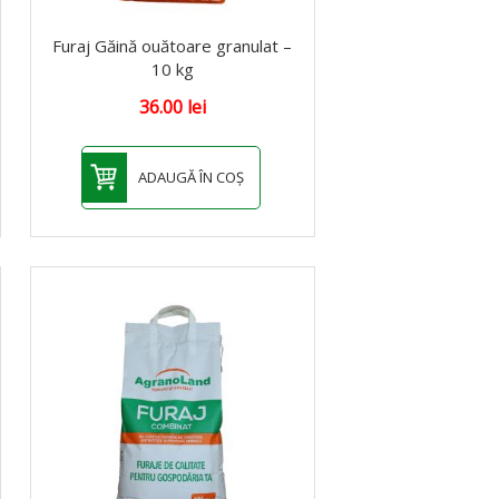
Furaj Găină ouătoare granulat –
10 kg
36.00
lei
ADAUGĂ ÎN COȘ