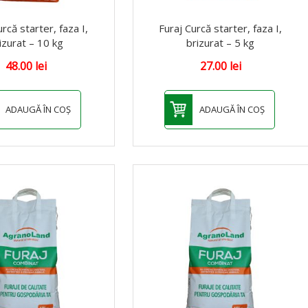
urcă starter, faza I,
Furaj Curcă starter, faza I,
izurat – 10 kg
brizurat – 5 kg
48.00
lei
27.00
lei
ADAUGĂ ÎN COȘ
ADAUGĂ ÎN COȘ