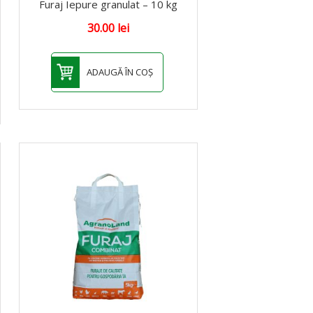
Furaj Iepure granulat – 10 kg
30.00
lei
ADAUGĂ ÎN COȘ