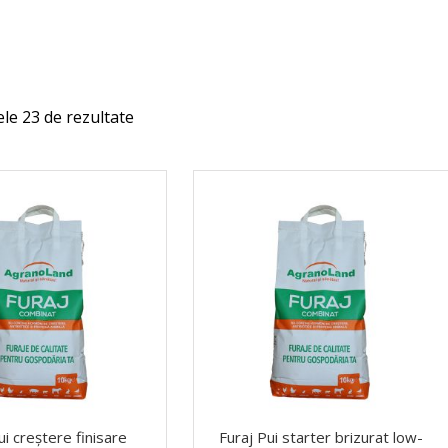
ele 23 de rezultate
Sortat după cele mai recente
ui creștere finisare
Furaj Pui starter brizurat low-