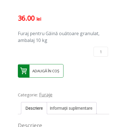
36.00
lei
Furaj pentru Găină ouătoare granulat,
ambalaj 10 kg
Cantitate Furaj Găină ouătoare
granulat – 10 kg
ADAUGĂ ÎN COȘ
Furaje
Categorie:
Descriere
Informații suplimentare
Descriere